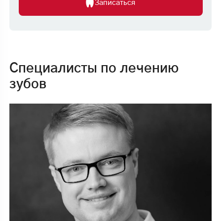
Записаться
Что такое консилиум врачей
и почему это важно?
Специалисты по лечению
Консилиум врачей — это коллегиальное обсуждение
зубов
вашего клинического случая командой профессионалов
разных стоматологических специализаций. В отличие от
стандартного подхода, где план лечения составляет один
врач, наш метод предполагает совместную работу
терапевтов, ортодонтов, хирургов, ортопедов и других
специалистов. Каждый из них вносит свой вклад,
анализируя ситуацию с точки зрения своей экспертизы.
Такой подход позволяет:
Учесть все нюансы. Даже самые сложные случаи, такие
как множественные патологии, требующие
комплексного лечения, получают всестороннюю
оценку.
Минимизировать риски. Разные специалисты