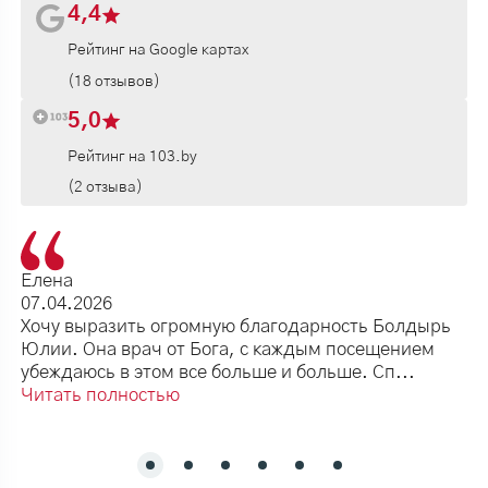
4,4
стоимость и ожидаемые результаты. Вы
Рейтинг на Google картах
получаете путеводитель с детальным описанием
всех процедур.
(18 отзывов)
5,0
Мы учитываем ваши пожелания и, при
необходимости, корректируем план, чтобы он
Рейтинг на 103.by
соответствовал вашим ожиданиям и
(2 отзыва)
возможностям. Согласуем его и начинаем лечение.
Елена
Консультация каких врачей
07.04.2026
Хочу выразить огромную благодарность Болдырь
может понадобиться?
Юлии. Она врач от Бога, с каждым посещением
убеждаюсь в этом все больше и больше. Сп...
В зависимости от клинической картины пациента,
Читать полностью
при составлении плана лечения зубов работают
специалисты следующего профиля:
Терапевта
— проводит осмотр ротовой полости