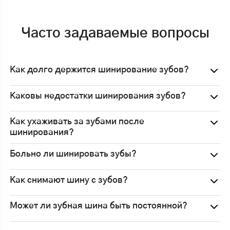
необходимости.
Часто задаваемые вопросы
Материал подбирается так, чтобы конструкция
была устойчивой и не доставляла дискомфорта.
Как долго держится шинирование зубов?
Шинирование
стекловолокном
Каковы недостатки шинирования зубов?
Это один из самых щадящих и эстетичных
Как ухаживать за зубами после
методов. Процедура проходит аккуратно и
шинирования?
поэтапно:
Проводится профессиональная гигиена.
Больно ли шинировать зубы?
Создается небольшая борозда на внутренней
поверхности ряда.
Как снимают шину с зубов?
Укладывается стекловолоконная нить.
Фиксируется композитом и полируется.
Может ли зубная шина быть постоянной?
Способ не требует значительного препарирования