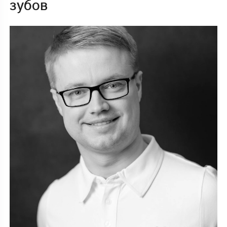
зубов
Минске: что важно знать,
чтобы избежать удаления
Подвижность зубов, дискомфорт при жевании,
страх потерять улыбку — с такими жалобами
пациенты часто обращаются в нашу клинику.
Когда ткани ослаблены из-за пародонтита,
травмы или перегрузки прикуса, кажется, что
следующий шаг — удаление. На самом деле во
многих случаях ситуацию можно стабилизировать
и сохранить собственные зубы, главное, не
затягивать с лечением. Для этого применяется
шинирование — метод, который помогает
укрепить подвижные единицы и снизить нагрузку
на ткани.
В TRIOMED Club в Минске мы проводим 3D-