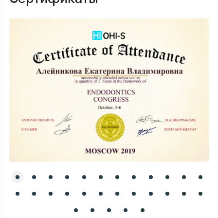
степенью фиксации и эстетикой. Наша задача —
подобрать вариант, который будет надежным и
комфортным именно для вас.
Современные материалы для
надежной стабилизации
В TRIOMED Club используются прочные и
эстетичные материалы. Чаще всего —
специальная армирующая лента, которая
фиксируется композитным составом.
Мы используем:
стекловолоконную ленту — тонкую и практически
незаметную;
современные композиты для надежной
фиксации;
ортопедические металлические элементы — при