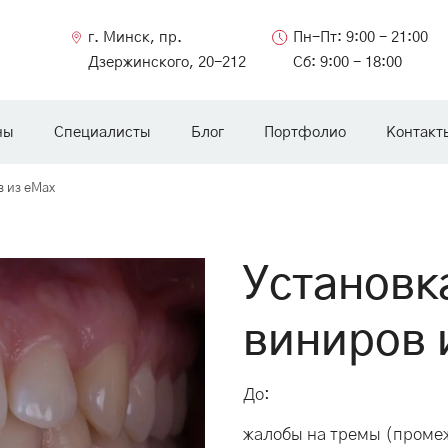
г. Минск, пр.
Пн-Пт: 9:00 - 21:00
Дзержинского, 20-212
Сб: 9:00 - 18:00
ны
Специалисты
Блог
Портфолио
Контакт
в из еМах
Установк
виниров 
До:
жалобы на тремы (промеж