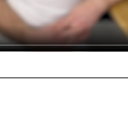
и
Пациентам
тика зубов и полости рта
О нас
ация зубов
Специалисты
рование зубов
Блог