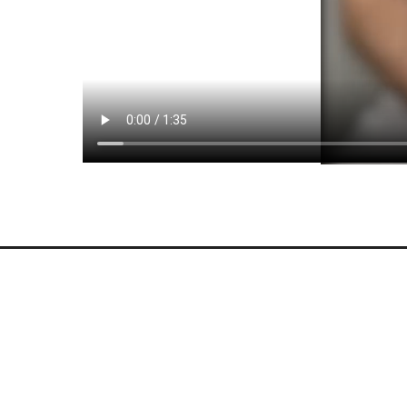
Услуг
Диагнос
Эксперты по сложным случаям в
стоматологии
Имплант
Протези